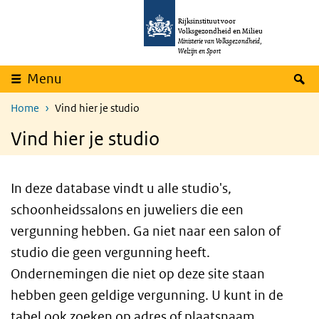
Overslaan en naar de inhoud gaan
Direct naar de hoofdnavigatie
Rijksinstituut voor
Volksgezondheid en Milieu
Ministerie van Volksgezondheid,
Welzijn en Sport
Z
Menu
Home
Vind hier je studio
Vind hier je studio
In deze database vindt u alle studio's,
schoonheidssalons en juweliers die een
vergunning hebben. Ga niet naar een salon of
studio die geen vergunning heeft.
Ondernemingen die niet op deze site staan
hebben geen geldige vergunning. U kunt in de
tabel ook zoeken op adres of plaatsnaam.