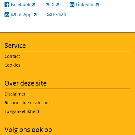
Facebook
X
LinkedIn
(externe link)
(externe link)
(externe link)
E-mail
WhatsApp
(externe link)
Service
Contact
Cookies
Over deze site
Disclaimer
Responsible disclosure
Toegankelijkheid
Volg ons ook op