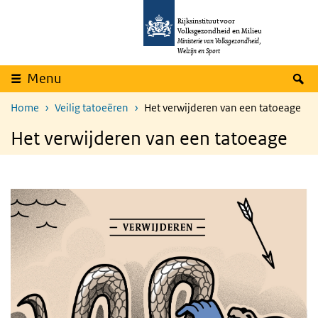
Overslaan en naar de inhoud gaan
Direct naar de hoofdnavigatie
Rijksinstituut voor
Volksgezondheid en Milieu
Ministerie van Volksgezondheid,
Welzijn en Sport
Z
Menu
Home
Veilig tatoeëren
Het verwijderen van een tatoeage
Het verwijderen van een tatoeage