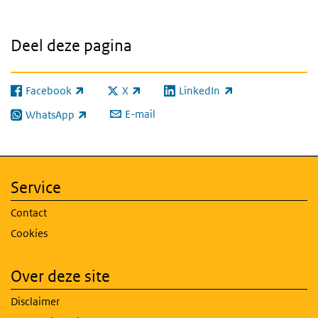
Deel deze pagina
Facebook
X
LinkedIn
(externe link)
(externe link)
(externe link)
E-mail
WhatsApp
(externe link)
Service
Contact
Cookies
Over deze site
Disclaimer