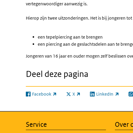
vertegenwoordiger aanwezig is.
Hierop zijn twee uitzonderingen. Het is bij jongeren to
een tepelpiercing aan te brengen
een piercing aan de geslachtsdelen aan te bren
Jongeren van 16 jaar en ouder mogen zelf beslissen ov
Deel deze pagina
Facebook
X
LinkedIn
(externe link)
(externe link)
(externe link)
(e
Service
Over d