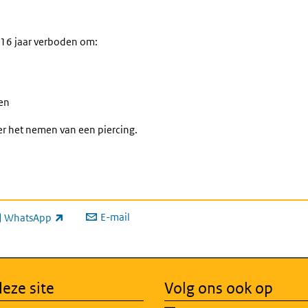
t 16 jaar verboden om:
gen
er het nemen van een piercing.
E-mail
WhatsApp
xterne link)
eze site
Volg ons ook op