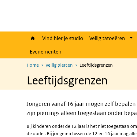
Overslaan en naar de inhoud gaan
Direct naar de hoofdnavigatie
Vind hier je studio
Veilig tatoeëren
Evenementen
Home
Veilig piercen
Leeftijdsgrenzen
Leeftijdsgrenzen
Jongeren vanaf 16 jaar mogen zelf bepalen 
zijn piercings alleen toegestaan onder be
Bij kinderen onder de 12 jaar is het niet toegestaan om
de oorlel. Bij jongeren tussen de 12 en 16 jaar mag all