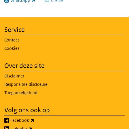
WhatsApp
(externe link)
Service
Contact
Cookies
Over deze site
Disclaimer
Responsible disclosure
Toegankelijkheid
Volg ons ook op
(externe link)
Facebook
(externe link)
LinkedIn