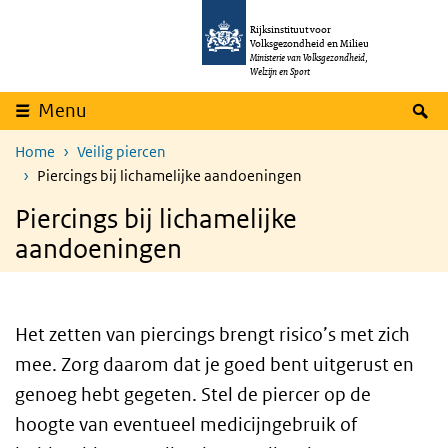
Overslaan en naar de inhoud gaan
Direct naar de hoofdnavigatie
Rijksinstituut voor
Volksgezondheid en Milieu
Ministerie van Volksgezondheid,
Welzijn en Sport
Z
Menu
Home
Veilig piercen
Piercings bij lichamelijke aandoeningen
Piercings bij lichamelijke
aandoeningen
Het zetten van piercings brengt risico’s met zich
mee. Zorg daarom dat je goed bent uitgerust en
genoeg hebt gegeten. Stel de piercer op de
hoogte van eventueel medicijngebruik of