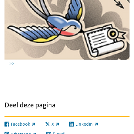
Vind hier je studio
>>
Deel deze pagina
Facebook
X
LinkedIn
(externe link)
(externe link)
(externe link)
E-mail