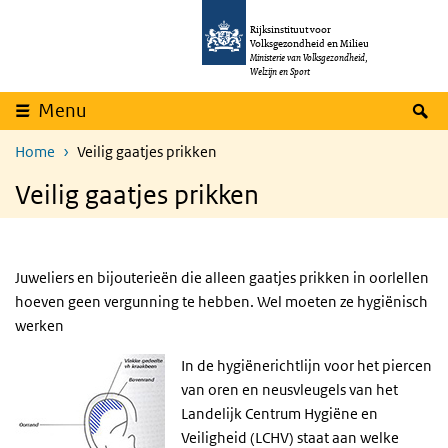
Overslaan en naar de inhoud gaan
Direct naar de hoofdnavigatie
Rijksinstituut voor
Volksgezondheid en Milieu
Ministerie van Volksgezondheid,
Welzijn en Sport
Z
Menu
Home
Veilig gaatjes prikken
Veilig gaatjes prikken
Juweliers en bijouterieën die alleen gaatjes prikken in oorlellen
hoeven geen vergunning te hebben. Wel moeten ze hygiënisch
werken
In de hygiënerichtlijn voor het piercen
van oren en neusvleugels van het
Landelijk Centrum Hygiëne en
Veiligheid (LCHV) staat aan welke