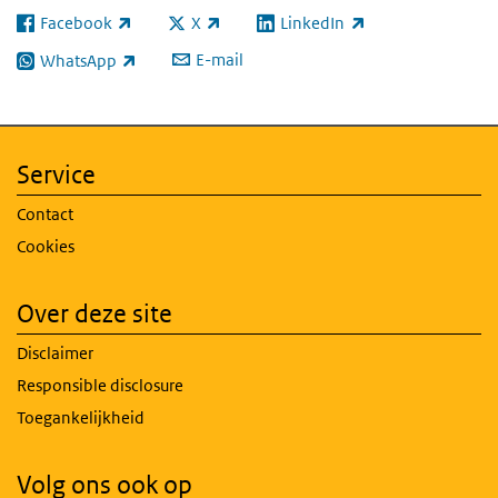
Facebook
X
LinkedIn
(externe link)
(externe link)
(externe link)
E-mail
WhatsApp
(externe link)
Service
Contact
Cookies
Over deze site
Disclaimer
Responsible disclosure
Toegankelijkheid
Volg ons ook op