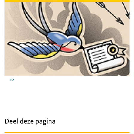
Vind hier je studio
>>
Deel deze pagina