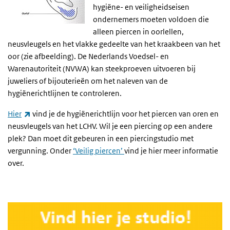
hygiëne- en veiligheidseisen
ondernemers moeten voldoen die
alleen piercen in oorlellen,
neusvleugels en het vlakke gedeelte van het kraakbeen van het
oor (zie afbeelding). De Nederlands Voedsel- en
Warenautoriteit (NVWA) kan steekproeven uitvoeren bij
juweliers of bijouterieën om het naleven van de
hygiënerichtlijnen te controleren.
(externe link)
Hier
vind je de hygiënerichtlijn voor het piercen van oren en
neusvleugels van het
LCHV
. Wil je een piercing op een andere
plek? Dan moet dit gebeuren in een piercingstudio met
vergunning. Onder
‘Veilig piercen’
vind je hier meer informatie
over.