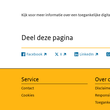
Kijk voor meer informatie over een toegankelijke digit
Deel deze pagina
Facebook
X
LinkedIn
(externe link)
(externe link)
(externe link)
(e
Service
Over d
Contact
Disclaim
Cookies
Responsi
Toeganke