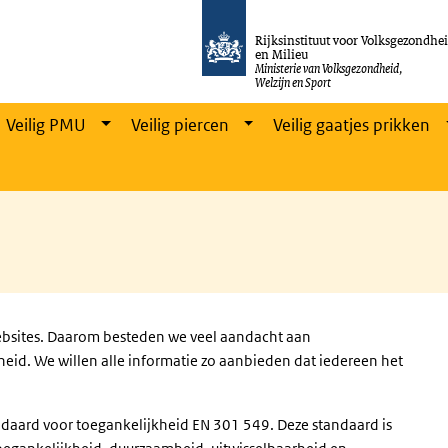
Rijksinstituut voor Volksgezondhe
en Milieu
Ministerie van Volksgezondheid,
Welzijn en Sport
Veilig PMU
Veilig piercen
Veilig gaatjes prikken
ebsites. Daarom besteden we veel aandacht aan
heid. We willen alle informatie zo aanbieden dat iedereen het
daard voor toegankelijkheid EN 301 549. Deze standaard is