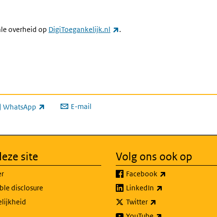
(externe link)
ale overheid op
DigiToegankelijk.nl
.
E-mail
WhatsApp
xterne link)
eze site
Volg ons ook op
(externe link)
er
Facebook
(externe link)
ble disclosure
LinkedIn
(externe link)
lijkheid
Twitter
(externe link)
YouTube