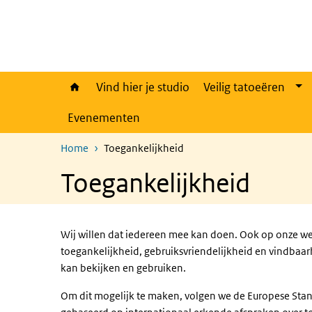
Overslaan en naar de inhoud gaan
Direct naar de hoofdnavigatie
Vind hier je studio
Veilig tatoeëren
Evenementen
Home
Toegankelijkheid
Toegankelijkheid
Wij willen dat iedereen mee kan doen. Ook op onze w
toegankelijkheid, gebruiksvriendelijkheid en vindbaar
kan bekijken en gebruiken.
Om dit mogelijk te maken, volgen we de Europese Stan