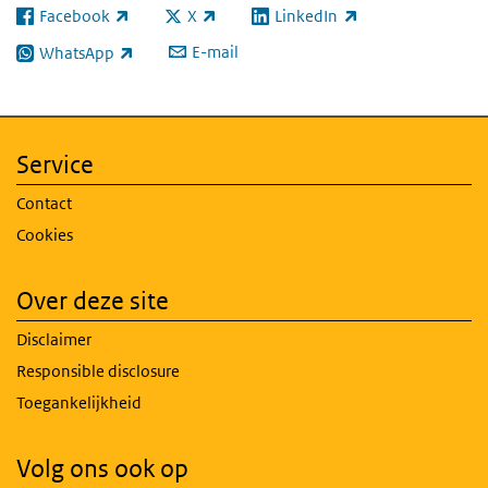
Facebook
X
LinkedIn
(externe link)
(externe link)
(externe link)
E-mail
WhatsApp
(externe link)
Service
Contact
Cookies
Over deze site
Disclaimer
Responsible disclosure
Toegankelijkheid
Volg ons ook op