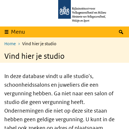
Overslaan en naar de inhoud gaan
Direct naar de hoofdnavigatie
Rijksinstituut voor
Volksgezondheid en Milieu
Ministerie van Volksgezondheid,
Welzijn en Sport
Z
Menu
Home
Vind hier je studio
Vind hier je studio
In deze database vindt u alle studio's,
schoonheidssalons en juweliers die een
vergunning hebben. Ga niet naar een salon of
studio die geen vergunning heeft.
Ondernemingen die niet op deze site staan
hebben geen geldige vergunning. U kunt in de
tabel ook zoeken op adres of plaatsnaam.