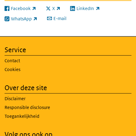
Facebook
X
LinkedIn
(externe link)
(externe link)
(externe link)
E-mail
WhatsApp
(externe link)
Service
Contact
Cookies
Over deze site
Disclaimer
Responsible disclosure
Toegankelijkheid
Volg ons ook op