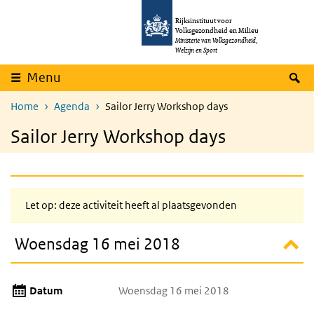
Overslaan en naar de inhoud gaan
Direct naar de hoofdnavigatie
Rijksinstituut voor
Volksgezondheid en Milieu
Ministerie van Volksgezondheid,
Welzijn en Sport
Z
Menu
Home
Agenda
Sailor Jerry Workshop days
Sailor Jerry Workshop days
Let op: deze activiteit heeft al plaatsgevonden
Woensdag 16 mei 2018
Datum
Woensdag 16 mei 2018