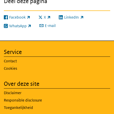
Deel deze pagina
Facebook
X
LinkedIn
(externe link)
(externe link)
(externe link)
E-mail
WhatsApp
(externe link)
Service
Contact
Cookies
Over deze site
Disclaimer
Responsible disclosure
Toegankelijkheid