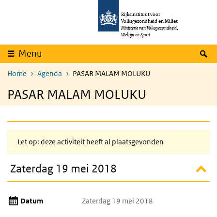
Overslaan en naar de inhoud gaan
Direct naar de hoofdnavigatie
Rijksinstituut voor
Volksgezondheid en Milieu
Ministerie van Volksgezondheid,
Welzijn en Sport
Z
Menu
Home
Agenda
PASAR MALAM MOLUKU
PASAR MALAM MOLUKU
Let op: deze activiteit heeft al plaatsgevonden
Zaterdag 19 mei 2018
Datum
Zaterdag 19 mei 2018