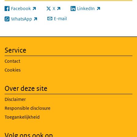
Facebook
X
LinkedIn
(externe link)
(externe link)
(externe link)
E-mail
WhatsApp
(externe link)
Service
Contact
Cookies
Over deze site
Disclaimer
Responsible disclosure
Toegankelijkheid
Volg ons ook op