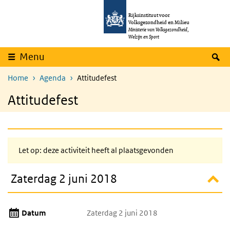
Overslaan en naar de inhoud gaan
Direct naar de hoofdnavigatie
Rijksinstituut voor
Volksgezondheid en Milieu
Ministerie van Volksgezondheid,
Welzijn en Sport
Z
Menu
Home
Agenda
Attitudefest
Attitudefest
Let op: deze activiteit heeft al plaatsgevonden
Zaterdag 2 juni 2018
Datum
Zaterdag 2 juni 2018